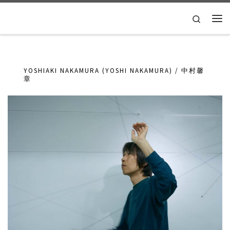
Skip to content
Search
Me
YOSHIAKI NAKAMURA (YOSHI NAKAMURA) / 中村馨
章